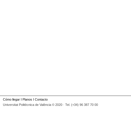
Cómo llegar
I
Planos
I
Contacto
Universitat Politècnica de València © 2020 · Tel. (+34) 96 387 70 00