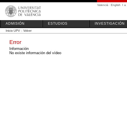
Valencià
·
English
I
a
ADMISIÓN
ESTUDIOS
INVESTIGACIÓN
Inicio UPV
::
Volver
Error
Información
No existe información del vídeo