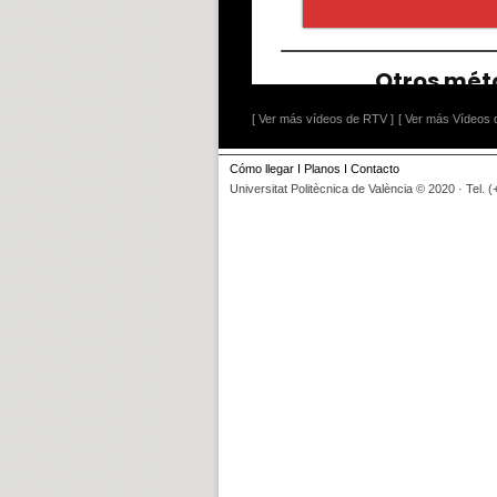
[ Ver más vídeos de RTV ]
[ Ver más Vídeos d
Cómo llegar
I
Planos
I
Contacto
Universitat Politècnica de València © 2020 · Tel. 