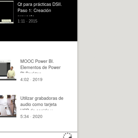
Qt para prácticas DSII.
Paso 1: Creación
proyecto
1:11 · 2015
MOOC Power BI.
Elementos de Power
BI Desktop
4:02 · 2019
Utilizar grabadoras de
audio como tarjeta
USB de sonido y
5:34 · 2020
micrófono para
ordenador