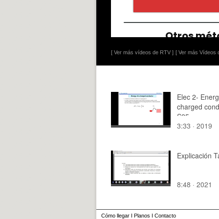
[ Ver más vídeos de RTV ]
[ Ver más Vídeos d
Elec 2- Energ
charged cond
S25
3:33 · 2019
Explicación 
8:48 · 2021
Cómo llegar
I
Planos
I
Contacto