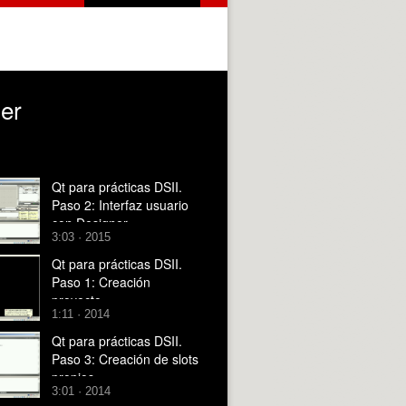
ner
Qt para prácticas DSII.
Paso 2: Interfaz usuario
con Designer
3:03 · 2015
Qt para prácticas DSII.
Paso 1: Creación
proyecto
1:11 · 2014
Qt para prácticas DSII.
Paso 3: Creación de slots
propios
3:01 · 2014