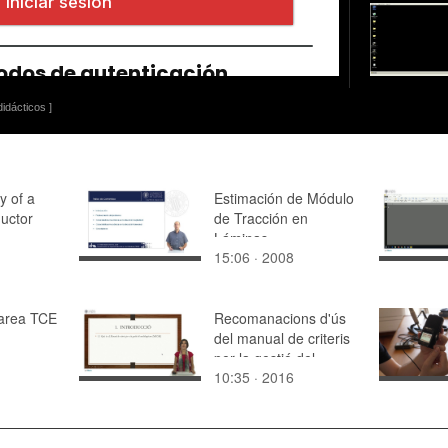
idácticos ]
y of a
Estimación de Módulo
uctor
de Tracción en
Láminas
15:06 · 2008
Tarea TCE
Recomanacions d'ús
del manual de criteris
per la gestió del
10:35 · 2016
multilingüisme