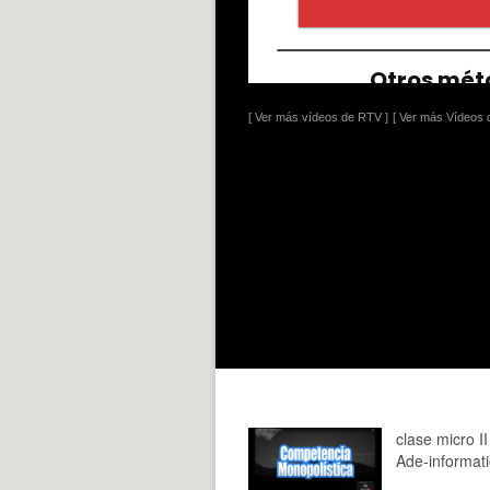
[ Ver más vídeos de RTV ]
[ Ver más Vídeos d
clase micro II
Ade-informat