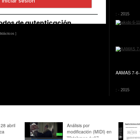
: · 2015
idácticos ]
AAMAS 7-6-
: · 2015
 28 abril
Análisis por
ica
modificación (MIDI) en
Watchmen 1x07