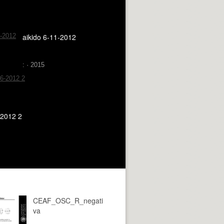
aikido 6-11-2012
: · 2015
2012 2
CEAF_OSC_R_negati
va