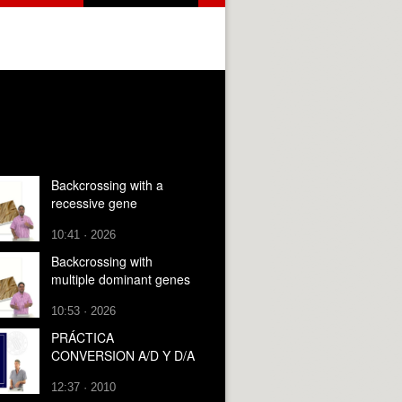
Backcrossing with a
recessive gene
10:41 · 2026
Backcrossing with
multiple dominant genes
10:53 · 2026
PRÁCTICA
CONVERSION A/D Y D/A
12:37 · 2010