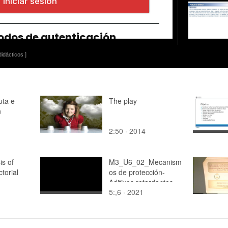
idácticos ]
uta e
The play
n
2:50 · 2014
is of
M3_U6_02_Mecanism
torial
os de protección-
Aditivos retardantes
5:,6 · 2021
de llama