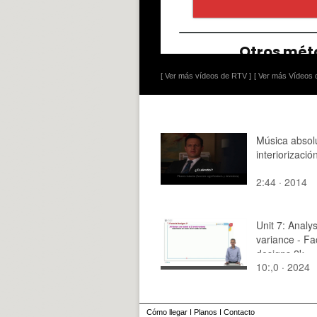
[ Ver más vídeos de RTV ]
[ Ver más Vídeos d
Música absol
interiorizació
2:44 · 2014
Unit 7: Analys
variance - Fac
designs 2k
10:,0 · 2024
Cómo llegar
I
Planos
I
Contacto