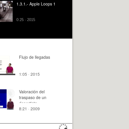
1.3.1.- Apple Loops 1
0:25 · 2015
Flujo de llegadas
1:05 · 2015
Valoración del
traspaso de un
deportista
8:21 · 2009