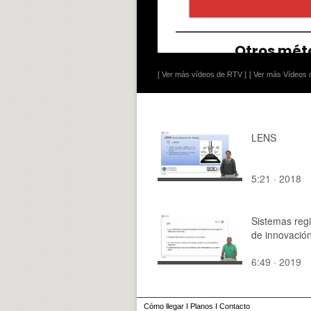
[ Ver más vídeos de RTV ]
[ Ver más Vídeos d
LENS
5:21 · 2018
Sistemas reg
de innovació
6:49 · 2019
Cómo llegar
I
Planos
I
Contacto