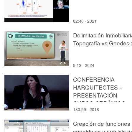
82:40 · 2021
Delimitación Inmobiliari
Topografía vs Geodesi
8:12 · 2024
CONFERENCIA
HARQUITECTES +
PRESENTACIÓN
CURSO CERÁMICO
130:59 · 2018
HISPALYT
Creación de funciones
senoidales y análisis d