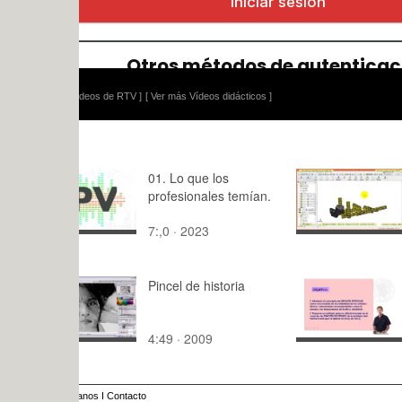
ídeos de RTV ]
[ Ver más Vídeos didácticos ]
01. Lo que los
Creación Vi
profesionales temían.
Modelo Le
8862-1 ¿ P
7:,0 · 2023
10:01 · 20
de 44
Pincel de historia
Entalpía re
un cristal i
de Born-H
4:49 · 2009
15:38 · 20
anos
I
Contacto