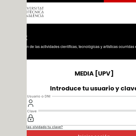
x
n de las actividades científicas, tecnológicas y artísticas ocurridas en los tres cam