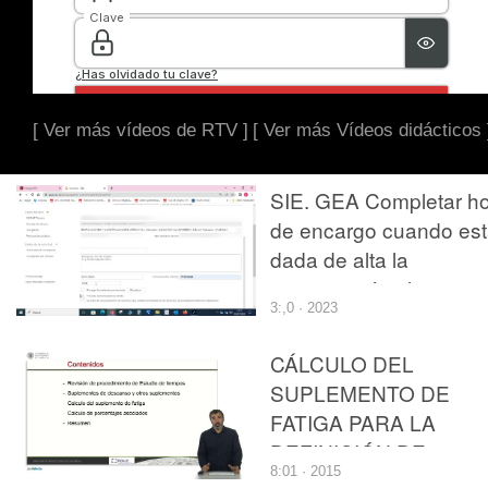
[ Ver más vídeos de RTV ]
[ Ver más Vídeos didácticos 
SIE. GEA Completar ho
de encargo cuando es
dada de alta la
organización cliente
3:,0 · 2023
CÁLCULO DEL
SUPLEMENTO DE
FATIGA PARA LA
DEFINICIÓN DE
8:01 · 2015
ESTÁNDARES DE