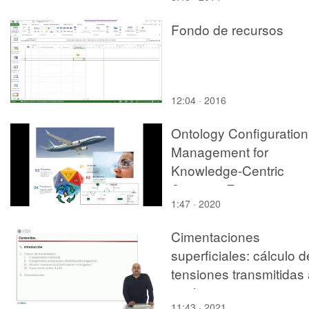
Fondo de recursos
12:04 · 2016
Ontology Configuration
Management for
Knowledge-Centric
Systems Engineering i
1:47 · 2020
Industry
Cimentaciones
superficiales: cálculo d
tensiones transmitidas 
suelo
11:43 · 2021