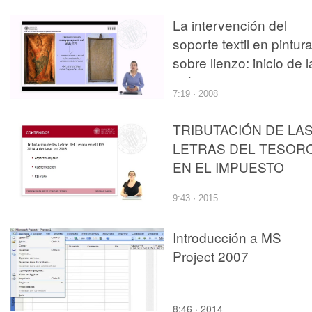
TRABAJO
La intervención del
soporte textil en pintur
sobre lienzo: inicio de l
práctica
7:19 · 2008
TRIBUTACIÓN DE LA
LETRAS DEL TESOR
EN EL IMPUESTO
SOBRE LA RENTA DE
9:43 · 2015
LAS PERSONAS
FÍSICAS
Introducción a MS
Project 2007
8:46 · 2014