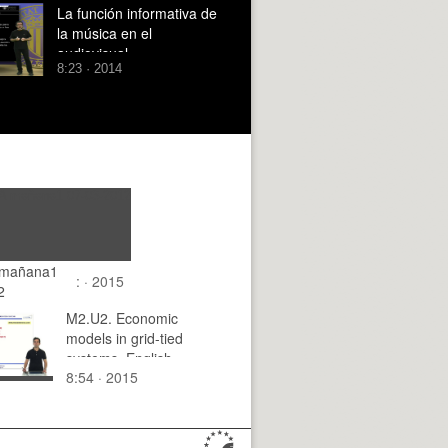
La función informativa de
la música en el
audiovisual
8:23 · 2014
mañana1
: · 2015
2
M2.U2. Economic
models in grid-tied
systems. English
8:54 · 2015
Grammar / spelling
revision