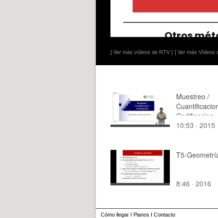
[ Ver más vídeos de RTV ]
[ Ver más Vídeos d
Muestreo /
Cuantificacion
Codificacion
10:53 · 2015
T5-Geometrí
8:46 · 2016
Cómo llegar
I
Planos
I
Contacto