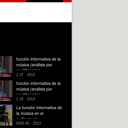
)
función informativa de la
música (análisis por
modificación)
2:37 · 2014
función informativa de la
música (análisis por
modificación)
2:25 · 2014
La función informativa de
la música en el
audiovisual
8395:45 · 2013