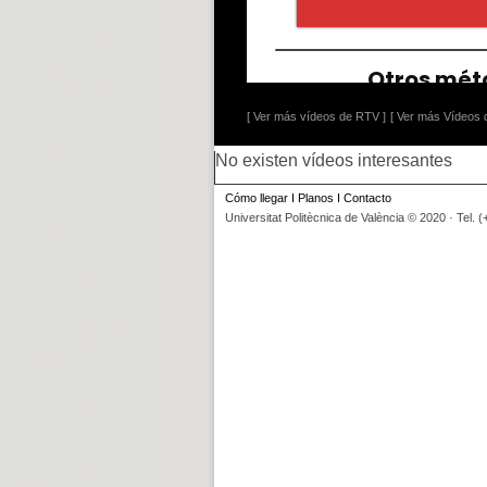
[ Ver más vídeos de RTV ]
[ Ver más Vídeos d
No existen vídeos interesantes
Cómo llegar
I
Planos
I
Contacto
Universitat Politècnica de València © 2020 · Tel. 