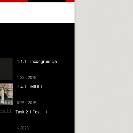
1.1.1.- Incongruencia
1:33 · 2015
1.4.1.- MIDI 1
0:25 · 2015
Task 2.1 Test 1.1
: · 2025