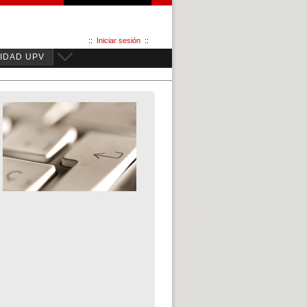
::
Iniciar sesión
::
IDAD UPV