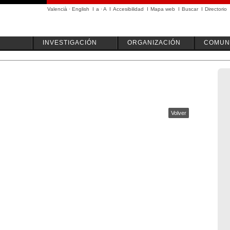
Valencià
·
English
I
a
·
A
I
Accesibilidad
I
Mapa web
I
Buscar
I
Directorio
INVESTIGACIÓN
ORGANIZACIÓN
COMUN
Volver