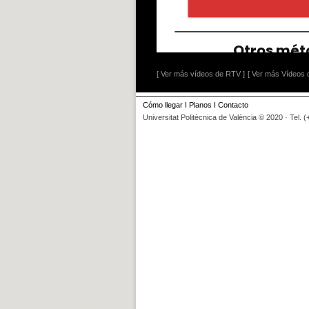
[ Ver más vídeos de RTV ]
[ Ver más Vídeos d
Cómo llegar
I
Planos
I
Contacto
Universitat Politècnica de València © 2020 · Tel. 