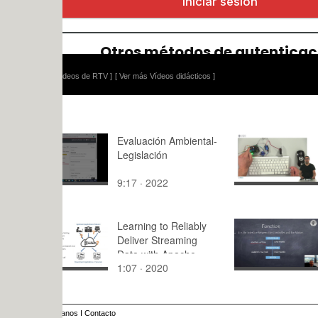
ídeos de RTV ]
[ Ver más Vídeos didácticos ]
Evaluación Ambiental-
Programmi
Legislación
example: F
with a Rela
9:17 · 2022
1:46 · 201
Learning to Reliably
Modelling 
Deliver Streaming
of a Joint I
Data with Apache
1:07 · 2020
11:07 · 20
Kafka
anos
I
Contacto