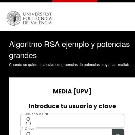
Algoritmo RSA ejemplo y potencias
grandes
Cuando se quieren calcular congruencias de potencias muy altas, matlab presenta problemas no pudiendo hacer la operación de forma directa. La idea es descomponer esa potencia como producto de potencias cuyos exponentes sean a su vez potencias de 2, y gracias a la aritmética modular, poder calcular el valor de la congruencia. Agud Albesa, L. (2020). Algoritmo RSA ejemplo y potencias grandes. https://riunet.upv.es/handle/10251/139473 DER