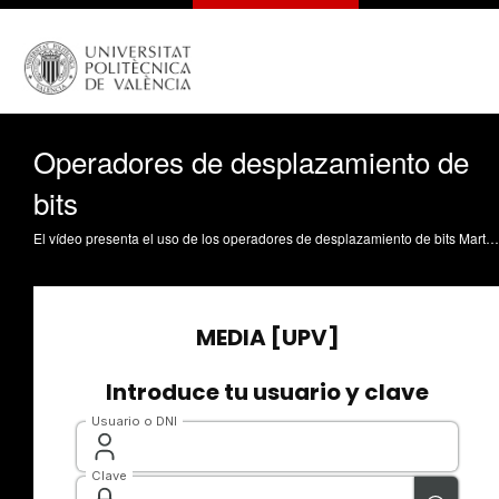
Operadores de desplazamiento de
bits
El vídeo presenta el uso de los operadores de desplazamiento de bits Martí Campoy, A. (2017). Operadores de desplazamiento de bits. https://riunet.upv.es/handle/10251/82316 DER