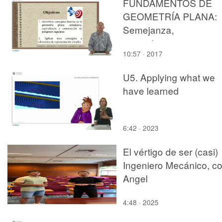
FUNDAMENTOS DE
GEOMETRÍA PLANA:
Semejanza,
equivalencia,
10:57 · 2017
construcción de
polígonos regulares
U5. Applying what we
have learned
6:42 · 2023
El vértigo de ser (casi)
Ingeniero Mecánico, c
Angel
4:48 · 2025