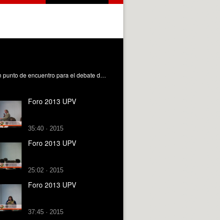
Foro Albufera UPV es una iniciativa promovida por profesores e investigadores de la Universitat Politècnica de València. Un punto de encuentro para el debate desde el que analizar partiendo de una óptica científico-técnica y dirigir acciones consensuadas para la mejora del Parque Natural de L’Albufera.
Foro 2013 UPV
35:40 · 2015
Foro 2013 UPV
25:02 · 2015
Foro 2013 UPV
37:45 · 2015