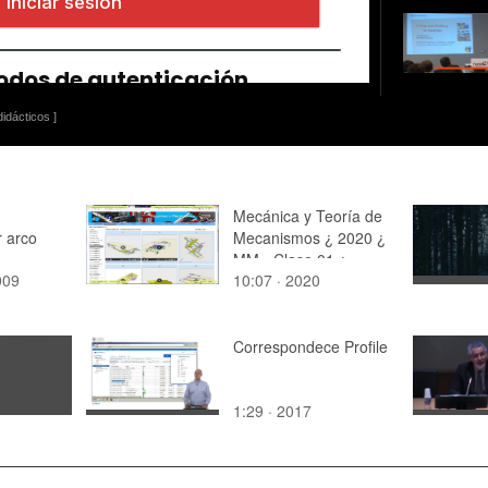
idácticos ]
Mecánica y Teoría de
r arco
Mecanismos ¿ 2020 ¿
MM - Clase 01 ¿
009
10:07 · 2020
Tramo 06 de 12
Correspondece Profile
1:29 · 2017