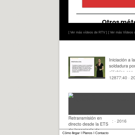
[ Ver más vídeos de RTV ]
[ Ver más Vídeos d
Iniciación a la
soldadura po
eléctrico con
12877:40 · 2
electrodos
Retransmisión en
: · 2016
directo desde la ETS
de Ingeniería de
Cómo llegar
I
Planos
I
Contacto