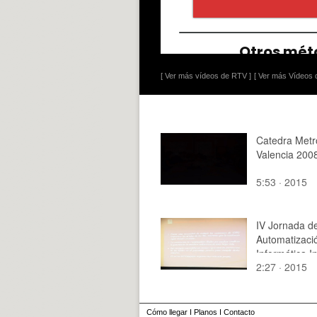
[ Ver más vídeos de RTV ]
[ Ver más Vídeos d
Catedra Metr
Valencia 200
5:53 · 2015
IV Jornada d
Automatizaci
Informática In
2:27 · 2015
Cómo llegar
I
Planos
I
Contacto