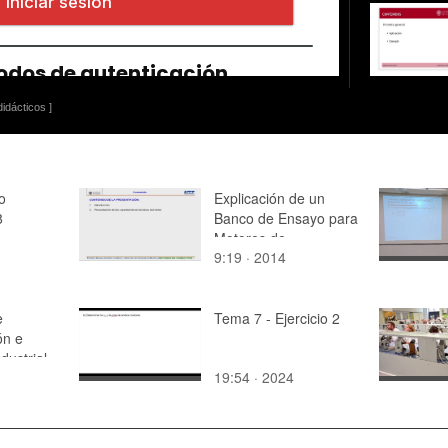
idácticos ]
o
Explicación de un
8
Banco de Ensayo para
Motores de
9:19 · 2014
Combustión Interna
Alternativos (M.C.I.A.)
e
Tema 7 - Ejercicio 2
ón e
dustrial
19:54 · 2024