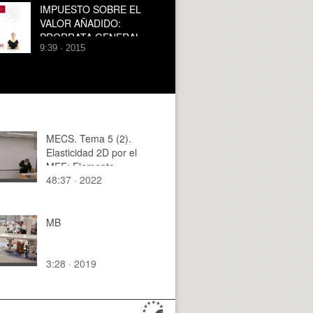
IMPUESTO SOBRE EL
VALOR AÑADIDO:
PRORRATA GENERAL
9:39 · 2015
MECS. Tema 5 (2).
Elasticidad 2D por el
MEF: Elemento
48:37 · 2022
triangular de
continuidad C0
MB
3:28 · 2019