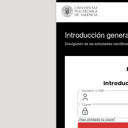
Introducción genera
Divulgación de las actividades científica