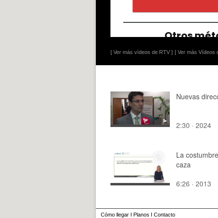
[ Ver más vídeos de RTV ]
[ Ver más Vídeos d
Nuevas direc
2:30 · 2024
La costumbre
caza
6:26 · 2013
Cómo llegar
I
Planos
I
Contacto