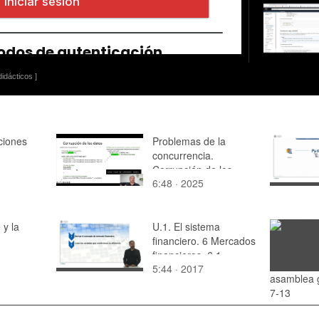
idácticos ]
ciones
Problemas de la
concurrencia.
Corrupción de los
6:48 · 2025
datos
 y la
U.1. El sistema
financiero. 6 Mercados
financieros. 6.1.
5:44 · 2017
Definición y
asamblea 
características.
7-13