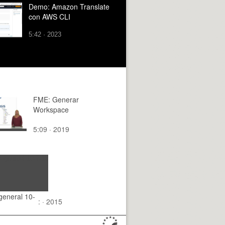
Demo: Amazon Translate
con AWS CLI
5:42 · 2023
FME: Generar
Workspace
5:09 · 2019
general 10-
: · 2015