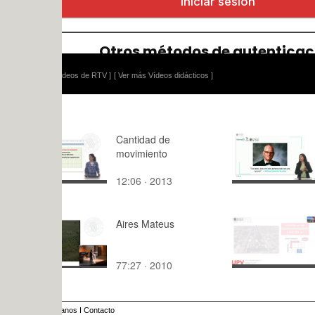
ídeos de RTV ]
[ Ver más Vídeos didácticos ]
Cantidad de
Plan de ac
movimiento
para trans
cultura
12:06 · 2013
7:06 · 202
Aires Mateus
UDCA M2
77:27 · 2010
113:30 · 2
anos
I
Contacto