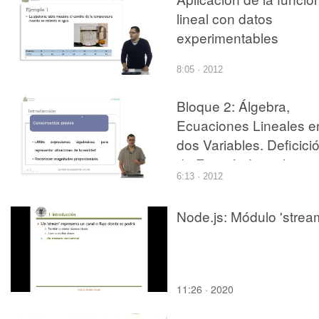
lineal con datos
experimentables
8:05 · 2012
Bloque 2: Álgebra,
Ecuaciones Lineales e
dos Variables. Deficici
de Función Lineal
6:13 · 2012
Node.js: Módulo 'strea
11:26 · 2020