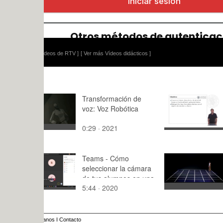
ídeos de RTV ]
[ Ver más Vídeos didácticos ]
Transformación de
Microsoft A
voz: Voz Robótica
Diseño de 
Introducci
0:29 · 2021
10:22 · 20
Teams - Cómo
2.3.4.- Dan
seleccionar la cámara
pica
de tus alumnos en una
5:44 · 2020
1:03 · 201
clase o reunión
anos
I
Contacto