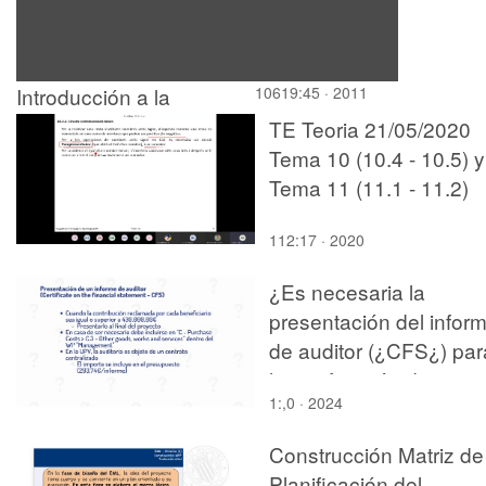
Introducción a la
10619:45 · 2011
fiscalidad inmobiliaria.
TE Teoria 21/05/2020
Tema 1
Tema 10 (10.4 - 10.5) y
Tema 11 (11.1 - 11.2)
112:17 · 2020
¿Es necesaria la
presentación del infor
de auditor (¿CFS¿) par
la justificación de estas
1:,0 · 2024
ayudas?
Construcción Matriz de
Planificación del