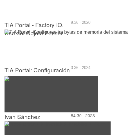
TIA Portal - Factory IO.
9:36 · 2020
Uso del Objeto Emisor
TIA Portal: Configuración
3:36 · 2024
bytes de memoria del
sistema
Ivan Sánchez
84:30 · 2023
.Batlleiroig.Ciutat de
ciutats