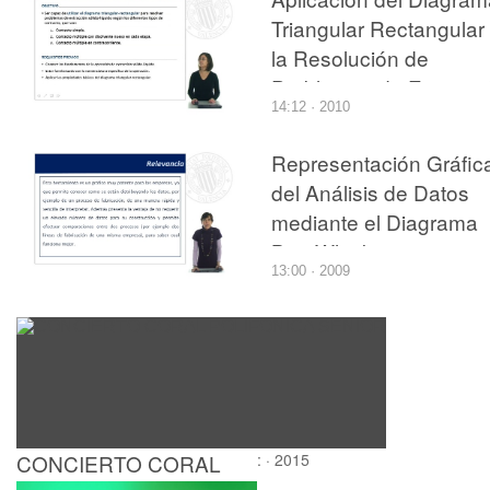
Triangular Rectangular
la Resolución de
Problemas de Extracci
14:12 · 2010
Sólido-Líquido
Representación Gráfic
del Análisis de Datos
mediante el Diagrama
Box-Whisker
13:00 · 2009
CONCIERTO CORAL
: · 2015