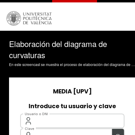
Elaboración del diagrama de
curvaturas
En este screencast se muestra el proceso de elaboración del diagrama de curvaturas partiendo del estado de alineaciones de una carretera. Además, se presenta cómo realizar esta representación de manera semiautomática mediante Excel. Llopis Castelló, D. (2020). Elaboración del diagrama de curvaturas. https://riunet.upv.es/handle/10251/142712 DER