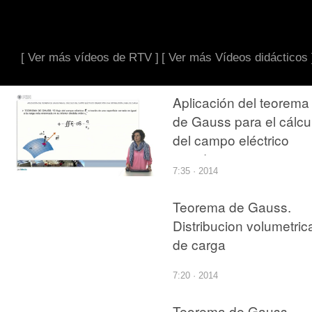
[ Ver más vídeos de RTV ]
[ Ver más Vídeos didácticos 
Aplicación del teorema
de Gauss para el cálcu
del campo eléctrico
creado por una
7:35 · 2014
distribución lineal de
carga
Teorema de Gauss.
Distribucion volumetric
de carga
7:20 · 2014
Teorema de Gauss.