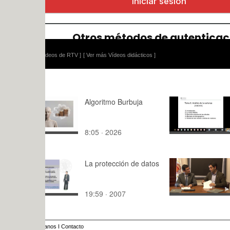
ídeos de RTV ]
[ Ver más Vídeos didácticos ]
Algoritmo Burbuja
Análisis de
(ANOVA)
8:05 · 2026
117:07 · 2
La protección de datos
UPV y Ayu
de Paterna
colaboraci
19:59 · 2007
3:42 · 202
anos
I
Contacto