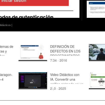
idácticos ]
lemas de
DEFINICIÓN DE
zas y
DEFECTOS EN LOS
bre
PROCEDIMIENTOS
7:34 · 2016
y espiras
DE INSPECCIÓN DE
LA PRODUCCIÓN
viaragon-
Video Didáctico con
-4
IA. Convertir una
gráfica animada en un
2:,0 · 2025
MP4