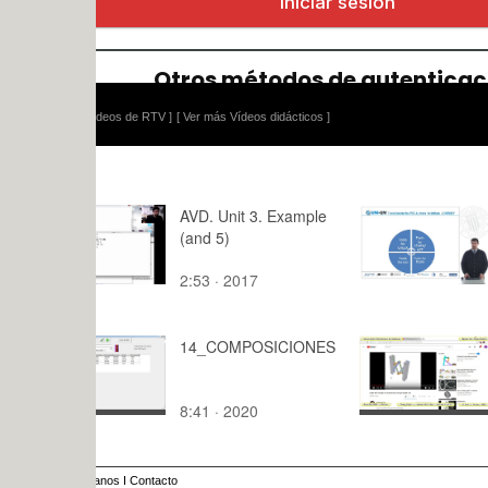
ídeos de RTV ]
[ Ver más Vídeos didácticos ]
AVD. Unit 3. Example
PDCA and
(and 5)
2:53 · 2017
4:43 · 200
14_COMPOSICIONES
Simulación
Thang_Eig
barLinkage
8:41 · 2020
9:,4 · 2018
v8r5 con R
TenFTa - 1
anos
I
Contacto