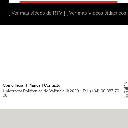
[ Ver más vídeos de RTV ]
[ Ver más Vídeos didácticos 
Cómo llegar
I
Planos
I
Contacto
Universitat Politècnica de València © 2020 · Tel. (+34) 96 387 70
00