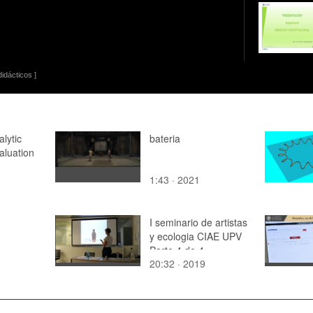
idácticos ]
lytic
bateria
Valuation
1:43 · 2021
I seminario de artistas
y ecologia CIAE UPV
Parte 4 de 4
20:32 · 2019