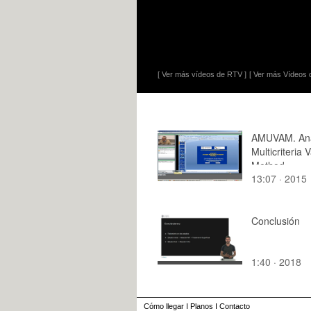
[ Ver más vídeos de RTV ]
[ Ver más Vídeos d
AMUVAM. Ana
Multicriteria 
Method
13:07 · 2015
Conclusión
1:40 · 2018
Cómo llegar
I
Planos
I
Contacto