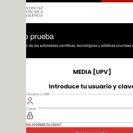
o prueba
n de las actividades científicas, tecnológicas y artísticas ocurridas en los tres cam