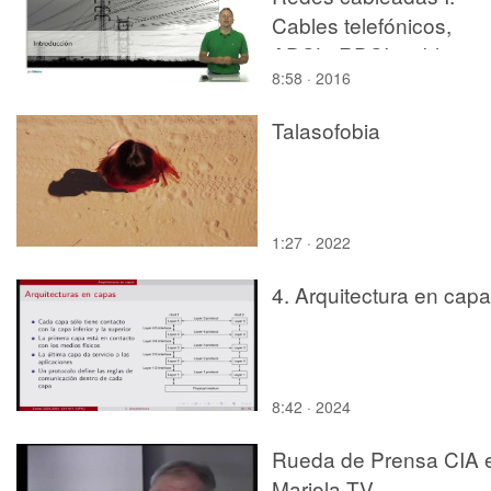
Cables telefónicos,
ADSL, RDSI, cables
8:58 · 2016
coaxiales
Talasofobia
1:27 · 2022
4. Arquitectura en cap
8:42 · 2024
Rueda de Prensa CIA 
Mariola TV