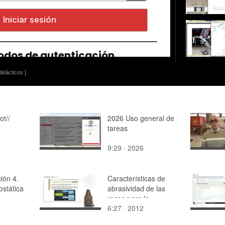
idácticos ]
ot//
2026 Uso general de
tareas
9:29 · 2026
ción 4.
Características de
ostática
abrasividad de las
rocas para la
6:27 · 2012
excavación de túneles
(parte1)