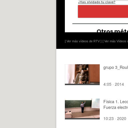
[ Ver más vídeos de RTV ]
[ Ver más Vídeos d
grupo 3_Roul
4:05 · 2014
Física 1. Lec
Fuerza electr
10:23 · 2020