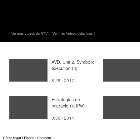
[ Ver más vídeos de RTV ]
[ Ver más Vídeos didácticos ]
AVD. Unit 2. Symbolic
execution (3)
8:26 · 2017
Estrategias de
migracion a IPv6
9:36 · 2014
Cómo llegar
I
Planos
I
Contacto