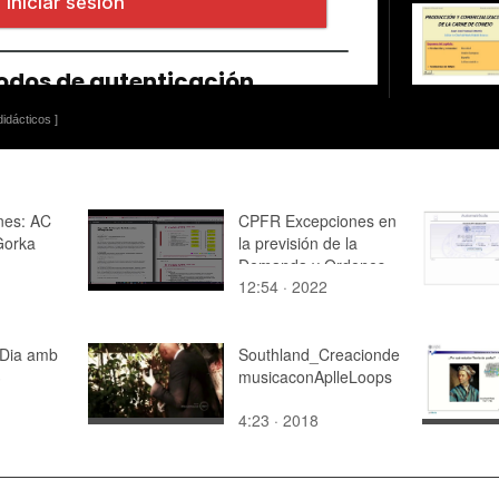
idácticos ]
nes: AC
CPFR Excepciones en
Gorka
la previsión de la
Demanda y Ordenes
12:54 · 2022
 Dia amb
Southland_Creacionde
3
musicaconAplleLoops
4:23 · 2018