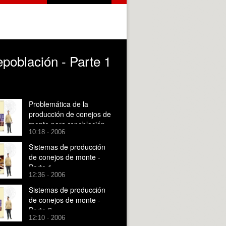
población - Parte 1
Problemática de la
producción de conejos de
monte para repoblación -
10:18 · 2006
Parte 2
Sistemas de producción
de conejos de monte -
Parte 1
12:36 · 2006
Sistemas de producción
de conejos de monte -
Parte 2
12:10 · 2006