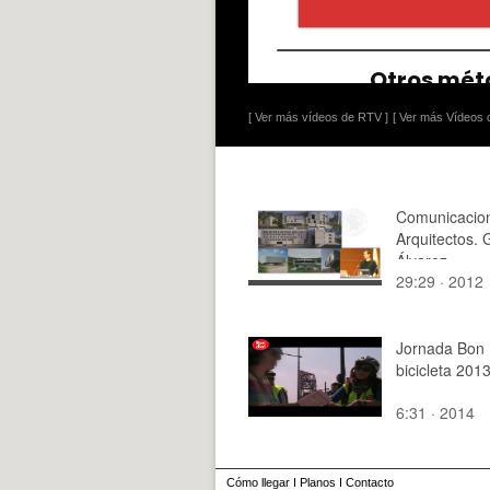
[ Ver más vídeos de RTV ]
[ Ver más Vídeos d
Comunicacio
Arquitectos. 
Álvarez
29:29 · 2012
Jornada Bon
bicicleta 201
6:31 · 2014
Cómo llegar
I
Planos
I
Contacto