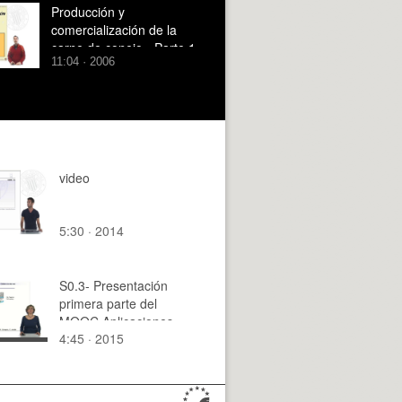
Producción y
comercialización de la
carne de conejo - Parte 1
11:04 · 2006
video
5:30 · 2014
S0.3- Presentación
primera parte del
MOOC Aplicaciones
4:45 · 2015
de la teoría de grafos
a la vida real