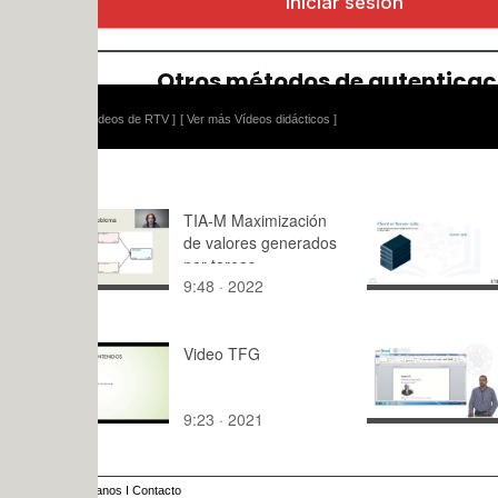
ídeos de RTV ]
[ Ver más Vídeos didácticos ]
TIA-M Maximización
M7-Encript
de valores generados
nube
por tareas
9:48 · 2022
5:19 · 202
dependientes
Video TFG
Unidad 9. 
contenido
9:23 · 2021
4:30 · 201
anos
I
Contacto