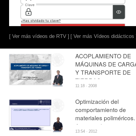
[ Ver más vídeos de RTV ]
[ Ver más Vídeos didácticos 
ACOPLAMIENTO DE
MÁQUINAS DE CARG
Y TRANSPORTE DE
TIERRAS
11:18 · 2008
Optimización del
comportamiento de
materiales poliméricos.
Agentes de
13:54 · 2012
acoplamiento.