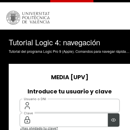
Tutorial Logic 4: navegación
Tutorial del programa Logic Pro 9 (Apple). Comandos para navegar rápidamente en la sesión (introducción) Payri Lambert, BG. (2011). Tutorial Logic 4: navegación. Universitat Politècnica de València. https://riunet.upv.es/handle/10251/10832