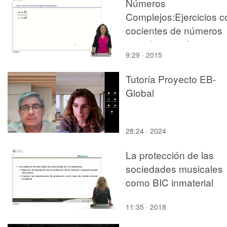
Números
Complejos:Ejercicios c
cocientes de números
complejos en forma
9:29 · 2015
binómica
Tutoría Proyecto EB-
Global
28:24 · 2024
La protección de las
sociedades musicales
como BIC inmaterial
11:35 · 2018