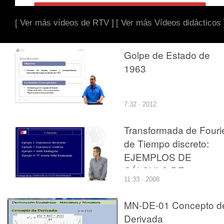
[ Ver más vídeos de RTV ]
[ Ver más Vídeos didácticos 
Golpe de Estado de
1963
7:32 · 2012
Transformada de Fouri
de Tiempo discreto:
EJEMPLOS DE
CÁLCULO DE
11:33 · 2008
TRANSFORMADAS
MN-DE-01 Concepto d
Derivada