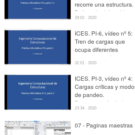
recorre una estructura.
Definición del problem
29:02 · 2020
en SAP2000.
ICES. PI-6, vídeo nº 5:
Tren de cargas que
ocupa diferentes
posiciones sobre una
32:01 · 2020
estructura. Envolventes
Líneas de influencia.
ICES. PI-3, vídeo nº 4:
Cargas críticas y modo
de pandeo.
Determinación de las
23:34 · 2020
imperfecciones afines 
un modo de pandeo.
07 - Paginas maestras