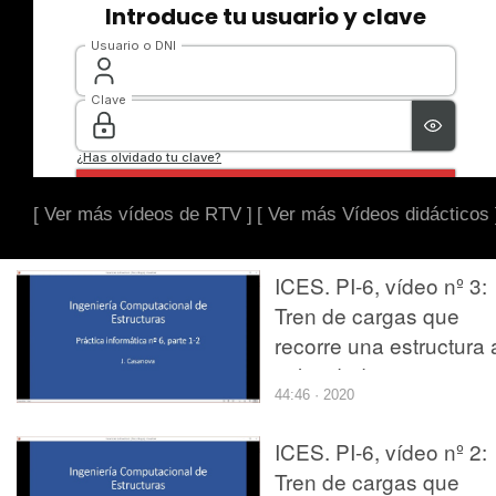
[ Ver más vídeos de RTV ]
[ Ver más Vídeos didácticos 
ICES. PI-6, vídeo nº 3:
Tren de cargas que
recorre una estructura 
velocidad constante.
44:46 · 2020
Resolución por
superposición modal
ICES. PI-6, vídeo nº 2:
usando SAP2000. Sali
Tren de cargas que
de resultados.