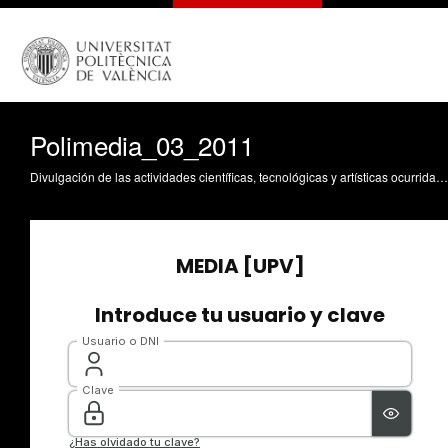
Polimedia_03_2011
Divulgación de las actividades científicas, tecnológicas y artísticas ocurridas en los tres campus de la UPV