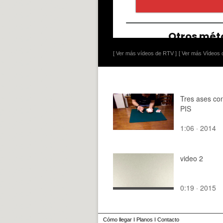
[ Ver más vídeos de RTV ]
[ Ver más Vídeos d
Tres ases co
PIS
1:06 · 2014
video 2
0:19 · 2015
Cómo llegar
I
Planos
I
Contacto