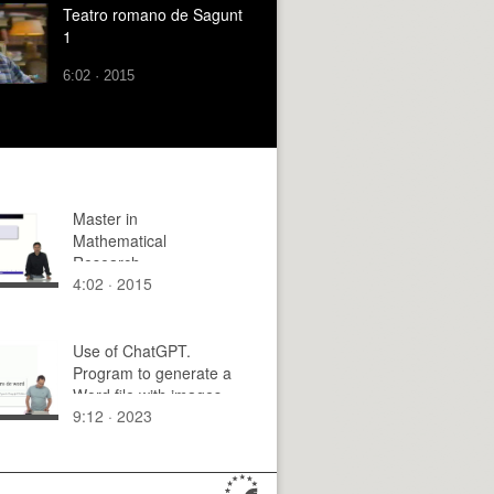
Teatro romano de Sagunt
1
6:02 · 2015
Master in
Mathematical
Research
4:02 · 2015
Use of ChatGPT.
Program to generate a
Word file with images
9:12 · 2023
in tables