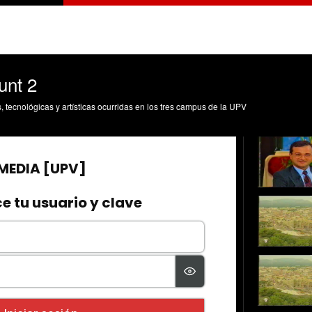
unt 2
s, tecnológicas y artísticas ocurridas en los tres campus de la UPV