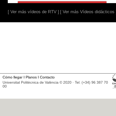
[ Ver más vídeos de RTV ]
[ Ver más Vídeos didácticos 
Cómo llegar
I
Planos
I
Contacto
Universitat Politècnica de València © 2020 · Tel. (+34) 96 387 70
00