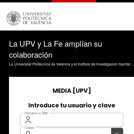
La UPV y La Fe amplían su
colaboración
La Universitat Politècnica de València y el Instituto de Investigación Sanitaria La Fe han firmado tres nuevos acuerdos con los que se amplía la cooperación que ya mantenían ambas instituciones.Los convenios incluyen la constitución de una Unidad Mixta de Investigación en Biomecánica, otra en TICs Aplicadas a la Reingeniería de Procesos Sociosanitarios y una tercera, dirigida a la investigación en Nanomedicina y Sensores.