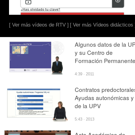
[ Ver más vídeos de RTV ]
[ Ver más Vídeos didácticos 
Algunos datos de la U
y su Centro de
Formación Permanent
4:39 · 2011
Contratos predoctorale
Ayudas autonómicas y
de la UPV
5:43 · 2013
Acto Académico de