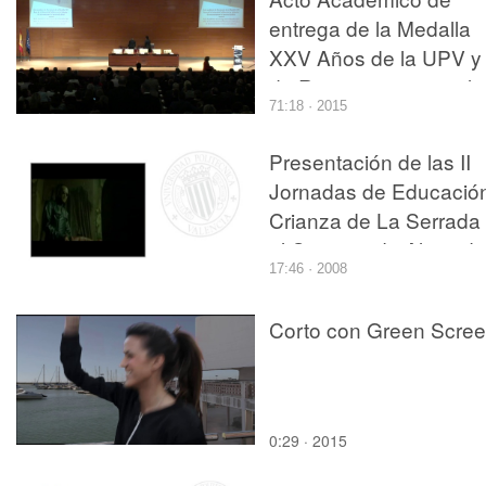
entrega de la Medalla
XXV Años de la UPV y
de Reconocimiento al
71:18 · 2015
Personal Jubilado
Presentación de las II
Jornadas de Educació
Crianza de La Serrada
el Campus de Alcoy de
17:46 · 2008
UPV
Corto con Green Scre
0:29 · 2015