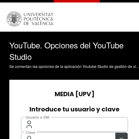
YouTube. Opciones del YouTube
Studio
Se comentan las opciones de la aplicación Youtube Studio de gestión de vídeos subidos a Youtube Despujol Zabala, I. (2023). YouTube. Opciones del YouTube Studio. https://ri