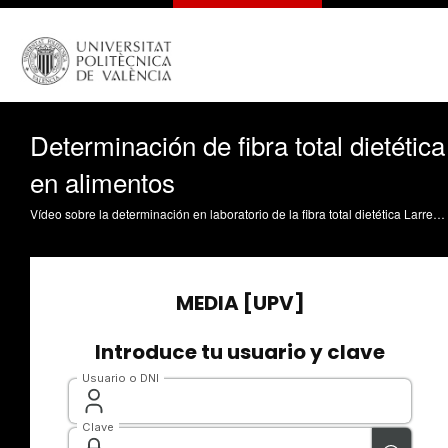
Determinación de fibra total dietética
en alimentos
Vídeo sobre la determinación en laboratorio de la fibra total dietética Larrea Santos, V.; Llorca Martínez, ME. (2021). Determinación de fibra total dietética en alimentos. https://riunet.upv.es/handle/10251/167222 DER