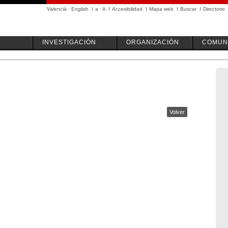
Valencià
·
English
I
a
·
A
I
Accesibilidad
I
Mapa web
I
Buscar
I
Directorio
INVESTIGACIÓN
ORGANIZACIÓN
COMUN
Volver