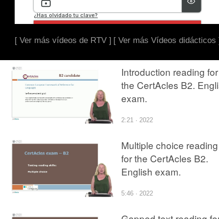
[ Ver más vídeos de RTV ]
[ Ver más Vídeos didácticos 
Introduction reading for
the CertAcles B2. Engl
exam.
2:21 · 2022
Multiple choice reading
for the CertAcles B2.
English exam.
5:46 · 2022
Gapped text reading fo