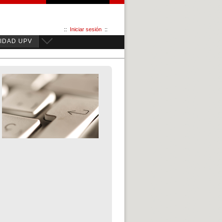
::
Iniciar sesión
::
IDAD UPV