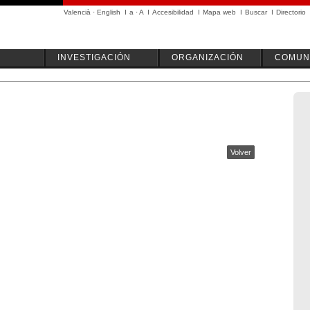
Valencià
·
English
I
a
·
A
I
Accesibilidad
I
Mapa web
I
Buscar
I
Directorio
INVESTIGACIÓN
ORGANIZACIÓN
COMUN
Volver